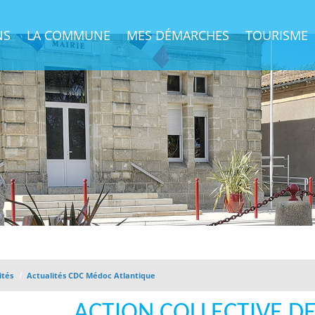
NS
LA COMMUNE
MES DÉMARCHES
TOURISME
/
ités
Actualités CDC Médoc Atlantique
ACTION COLLECTIVE D