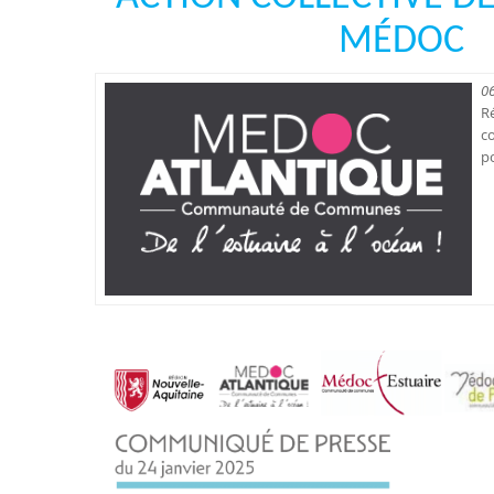
MÉDOC
0
R
c
po