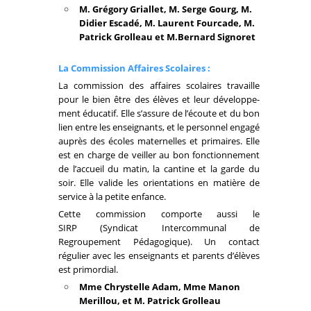
M. Grégory Griallet, M. Serge Gourg, M.
Didier Escadé, M. Laurent Fourcade, M.
Patrick Grolleau et M.Bernard Signoret
La Commission Affaires Scolaires :
La commis­sion des affaires scolaires travaille
pour le bien être des élèves et leur déve­lop­pe­
ment éduca­tif. Elle s’as­sure de l’écoute et du bon
lien entre les ensei­gnants, et le person­nel engagé
auprès des écoles mater­nelles et primaires. Elle
est en charge de veiller au bon fonc­tion­ne­ment
de l’ac­cueil du matin, la cantine et la garde du
soir. Elle valide les orien­ta­tions en matière de
service à la petite enfance.
Cette commission comporte aussi le
SIRP (Syndicat Intercommunal de
Regroupement Pédagogique). Un contact
régulier avec les enseignants et parents d’élèves
est primordial.
Mme Chrystelle Adam, Mme Manon
Merillou, et M. Patrick Grolleau