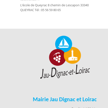
L’école de Queyrac 8 chemin de Lescapon 33340
QUEYRAC Tél : 05 56 59 80 65
Mairie Jau Dignac et Loirac