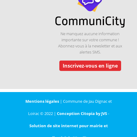
Ne manquez aucune information
importante sur votre commune !
Abonnez-vous à la newsletter et aux
alertes SMS.
Inscrivez-vous en ligne
Mentions légales
| Commune de Jau Dignac et
Loirac © 2022 |
Conception Citopia by JVS
-
Solution de site internet pour mairie et