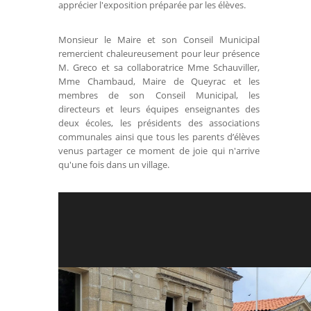
apprécier l'exposition préparée par les élèves.
Monsieur le Maire et son Conseil Municipal
remercient chaleureusement pour leur présence
M. Greco et sa collaboratrice Mme Schauviller,
Mme Chambaud, Maire de Queyrac et les
membres de son Conseil Municipal, les
directeurs et leurs équipes enseignantes des
deux écoles, les présidents des associations
communales ainsi que tous les parents d’élèves
venus partager ce moment de joie qui n'arrive
qu'une fois dans un village.