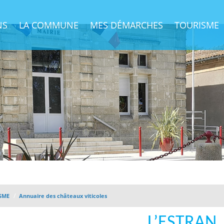
NS
LA COMMUNE
MES DÉMARCHES
TOURISME
/
SME
Annuaire des châteaux viticoles
L’ESTRAN