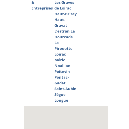
&
Les Graves
Entreprises
de Loirac
Haut-Brisey
Haut-
Gravat
L’estran
La
Hourcade
La
Pirouette
Loirac
Méric
Noaillac
Poitevin
Pontac-
Gadet
Saint-Aubin
Sègue
Longue