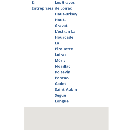
&
Les Graves
Entreprises
de Loirac
Haut-Brisey
Haut-
Gravat
L’estran
La
Hourcade
La
Pirouette
Loirac
Méric
Noaillac
Poitevin
Pontac-
Gadet
Saint-Aubin
Sègue
Longue